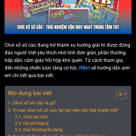
Chơi xổ số cào đang trở thành xu hướng giải trí được đông
đảo người Việt yêu thích nhờ tính đơn giản, phần thưởng
hấp dẫn, cảm giác hồi hộp khó quên. Từ cách tham gia,
đến những chiến lược tăng cơ hội,
i9Bet
sẽ hướng dẫn anh
em chi tiết qua bài viết.
Nội dung bài viết
Chơi xổ số cào là gì?
Vì sao chơi xổ số cào lại tạo nên sức hút mạnh mẽ?
Tính tức thời
Chi phí hợp lý
Giải thưởng đa dạng