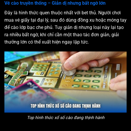
Vé cào truyền thống – Giản dị nhưng bất ngờ lớn
Đây là hình thức quen thuộc nhất với bet thủ. Người chơi
mua vé giấy tại đại lý, sau đó dùng đồng xu hoặc móng tay
để cào lớp bạc che phủ. Tuy giản dị nhưng loại này lại tạo
ra nhiều bất ngờ, khi chỉ cần một thao tác đơn giản, giải
thưởng lớn có thể xuất hiện ngay lập tức.
Top hình thức xổ số cào đang thịnh hành