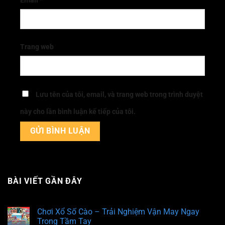
Email
*
Trang web
Lưu tên của tôi, email, và trang web trong trình duyệt
này cho lần bình luận kế tiếp của tôi.
BÀI VIẾT GẦN ĐÂY
Chơi Xổ Số Cào – Trải Nghiệm Vận May Ngay
Trong Tầm Tay