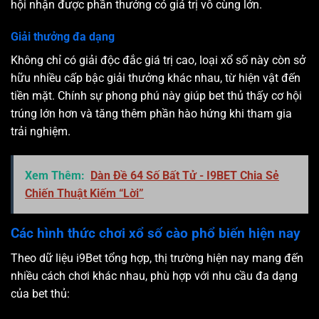
hội nhận được phần thưởng có giá trị vô cùng lớn.
Giải thưởng đa dạng
Không chỉ có giải độc đắc giá trị cao, loại xổ số này còn sở
hữu nhiều cấp bậc giải thưởng khác nhau, từ hiện vật đến
tiền mặt. Chính sự phong phú này giúp bet thủ thấy cơ hội
trúng lớn hơn và tăng thêm phần hào hứng khi tham gia
trải nghiệm.
Xem Thêm:
Dàn Đề 64 Số Bất Tử - I9BET Chia Sẻ
Chiến Thuật Kiếm “Lời”
Các hình thức chơi xổ số cào phổ biến hiện nay
Theo dữ liệu i9Bet tổng hợp, thị trường hiện nay mang đến
nhiều cách chơi khác nhau, phù hợp với nhu cầu đa dạng
của bet thủ: