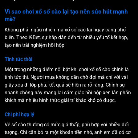
Vì sao chơi xổ số cào lại tạo nên sức hút mạnh
mẽ?
Không phải ngẫu nhiên mà xổ số cào lại ngày càng phổ
biến. Theo i9Bet, sự hấp dẫn đến từ nhiều yếu tố kết hợp,
tạo nên trải nghiệm hồi hộp:
Tính tức thời
Một trong những điểm nổi bật khi chơi xổ số cào chính là
tính tức thì. Người mua không cần chờ đợi mà chỉ với vài
giây xóa đi lớp phủ, kết quả sẽ hiện ra rõ ràng. Chính sự
nhanh chóng này mang lại cảm giác hồi hộp xen lẫn phấn
khích mà nhiều hình thức giải trí khác khó có được.
Chi phí hợp lý
Vé số cào thường có mức giá thấp, phù hợp với nhiều đối
tượng. Chỉ cần bỏ ra một khoản tiền nhỏ, anh em đã có cơ