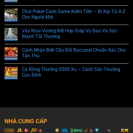
Chơi Poker Cash Game Kiếm Tiền – Bí Kíp Từ A-Z
Cho Người Mới
Vảy Khai Vương Kết Hợp Giáp Vy Đao Và Sức
Mạnh Tối Thượng
Cách Nhận Biết Cầu Đổi Baccarat Chuẩn Xác Cho
Tân Thủ
Cá Rồng Thưởng X500 Xu – Cách Săn Thưởng
Cực Đỉnh
NHÀ CUNG CẤP