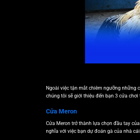
Ngoài việc tận mắt chiêm ngưỡng những cú 
chúng tôi sẽ giới thiệu đến bạn 3 cửa chơi
Cửa Meron
Cửa Meron trở thành lựa chọn đầu tay của 
nghĩa với việc bạn dự đoán gà của nhà cái