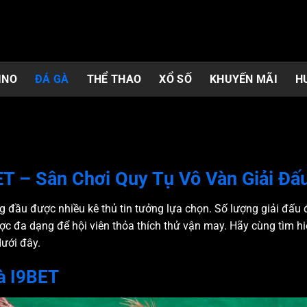
INO
ĐÁ GÀ
THỂ THAO
XỔ SỐ
KHUYẾN MÃI
H
ET – Sân Chơi Quy Tụ Vô Vàn Giải Đấ
àng đầu được nhiều kê thủ tin tưởng lựa chọn. Số lượng giải đấ
c đa dạng để hội viên thỏa thích thử vận may. Hãy cùng tìm hiểu
ưới đây.
à I9BET