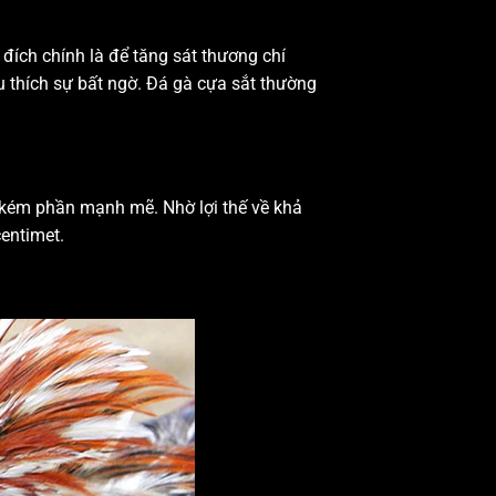
đích chính là để tăng sát thương chí
u thích sự bất ngờ. Đá gà cựa sắt thường
 kém phần mạnh mẽ. Nhờ lợi thế về khả
centimet.