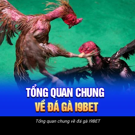
Tổng quan chung về đá gà I9BET