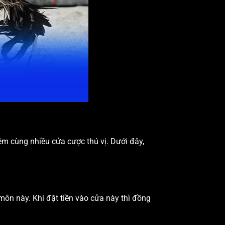
ệm cùng nhiều cửa cược thú vị. Dưới đây,
môn này. Khi đặt tiền vào cửa này thì đồng