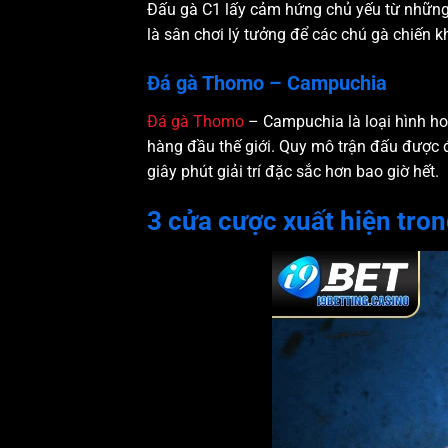
Đấu gà C1 lấy cảm hứng chủ yếu từ những t
là sân chơi lý tưởng để các chú gà chiến kh
Đá gà Thomo – Campuchia
Đá gà Thomo
– Campuchia là loại hình ho
hàng đầu thế giới. Quy mô trận đấu được 
giây phút giải trí đặc sắc hơn bao giờ hết.
3 cửa cược xuất hiện tro