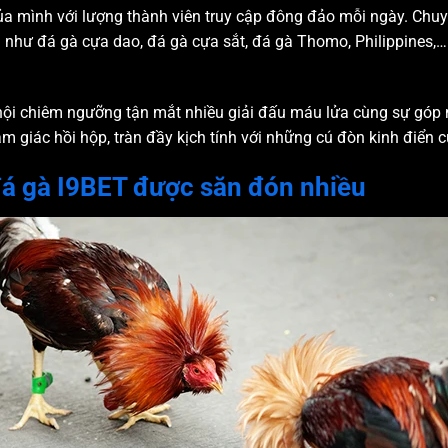
của mình với lượng thành viên truy cập đông đảo mỗi ngày. Ch
ình như đá gà cựa dao, đá gà cựa sắt, đá gà Thomo, Philippines,
cơ hội chiêm ngưỡng tận mắt nhiều giải đấu máu lửa cùng sự góp
m giác hồi hộp, tràn đầy kịch tính với những cú đòn kinh điển c
đá gà I9BET được săn đón nhiều