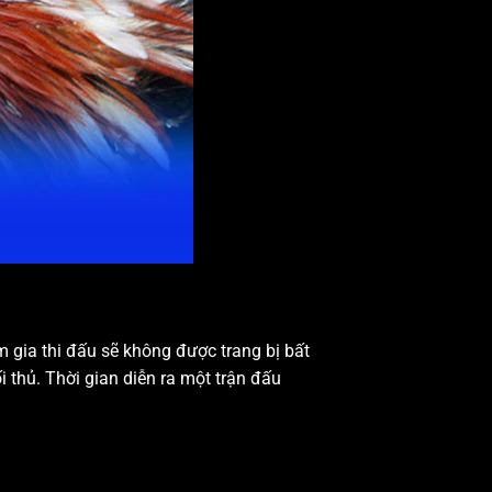
am gia thi đấu sẽ không được trang bị bất
 thủ. Thời gian diễn ra một trận đấu