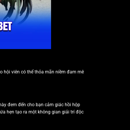
ho hội viên có thể thỏa mãn niềm đam mê
ức này đem đến cho bạn cảm giác hồi hộp
hứa hẹn tạo ra một không gian giải trí độc