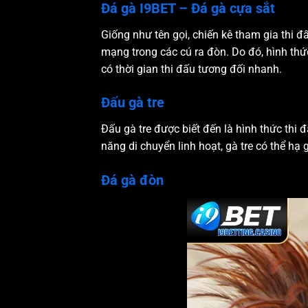
Đá gà I9BET – Đá gà cựa sắt
Giống như tên gọi, chiến kê tham gia thi 
mạng trong các cú ra đòn. Do đó, hình thứ
có thời gian thi đấu tương đối nhanh.
Đấu gà tre
Đấu gà tre được biết đến là hình thức th
năng di chuyển linh hoạt, gà tre có thể h
Đá gà đòn