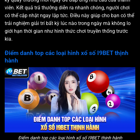
viên. Kết quả trả thưởng diễn ra nhanh chóng, người chơi
có thể cập nhật ngay lập tức. Điều này giúp cho bạn có thể
trải nghiệm giải trí bất kỳ lúc nào trong ngày mà không lo
giới hạn thời gian như hình thức chơi truyền thống trước
kia.
Điểm danh top các loại hình xổ số I9BET thịnh
hành
Điểm danh top các loại hình xổ số I9BET thịnh hành