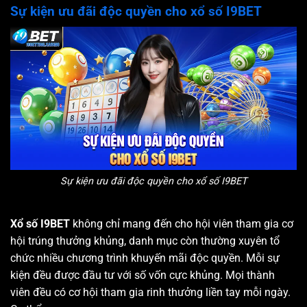
Sự kiện ưu đãi độc quyền cho xổ số I9BET
Sự kiện ưu đãi độc quyền cho xổ số I9BET
Xổ số I9BET
không chỉ mang đến cho hội viên tham gia cơ
hội trúng thưởng khủng, danh mục còn thường xuyên tổ
chức nhiều chương trình khuyến mãi độc quyền. Mỗi sự
kiện đều được đầu tư với số vốn cực khủng. Mọi thành
viên đều có cơ hội tham gia rinh thưởng liền tay mỗi ngày.