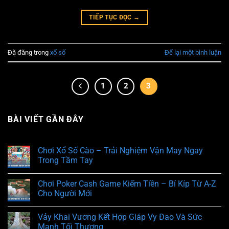
TIẾP TỤC ĐỌC
→
Đã đăng trong
xổ số
Để lại một bình luận
1
2
3
BÀI VIẾT GẦN ĐÂY
Chơi Xổ Số Cào – Trải Nghiệm Vận May Ngay
Trong Tầm Tay
Chơi Poker Cash Game Kiếm Tiền – Bí Kíp Từ A-Z
Cho Người Mới
Vảy Khai Vương Kết Hợp Giáp Vy Đao Và Sức
Mạnh Tối Thượng