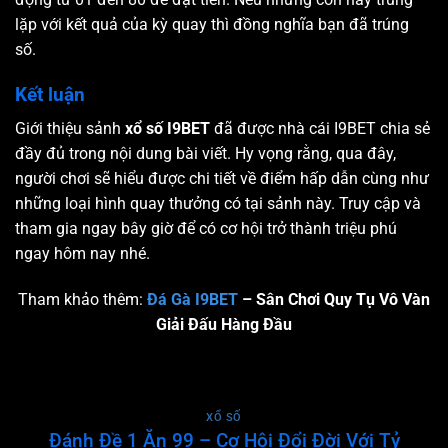
lặp với kết quả của kỳ quay thì đồng nghĩa bạn đã trúng
số.
Kết luận
Giới thiệu sảnh
xổ số I9BET
đã được nhà cái I9BET chia sẻ
đầy đủ trong nội dung bài viết. Hy vọng rằng, qua đây,
người chơi sẽ hiểu được chi tiết về điểm hấp dẫn cùng như
những loại hình quay thưởng có tại sảnh này. Truy cập và
tham gia ngay bây giờ để có cơ hội trở thành triệu phú
ngay hôm nay nhé.
Tham khảo thêm:
Đá Gà I9BET
– Sân Chơi Quy Tụ Vô Vàn
Giải Đấu Hàng Đầu
XỔ SỐ
Đánh Đề 1 Ăn 99 – Cơ Hội Đổi Đời Với Tỷ