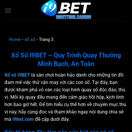
Chuyển
đến
nội
dung
Home
-
xổ số
-
Trang 3
Xổ Số I9BET – Quy Trình Quay Thưởng
Minh Bạch, An Toàn
Xổ số I9BET
là sân chơi hoàn hảo dành cho những tín đồ
đam mê việc thử vận may với các con số. Tại đây, bạn
được khám phá vô vàn các loại hình quay số độc đáo, thú
vị. Mỗi kỳ quay đều mang đến cảm giác hồi hộp, kịch tính
hơn bao giờ hết. Để tìm hiểu cụ thể hơn về chuyên mục thú
vị này, hãy cùng đọc và tham khảo ngay nội dung chia sẻ
mà
I9bet.com
đề cập dưới đây.