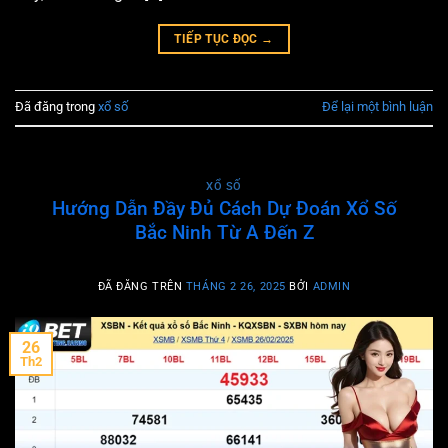
TIẾP TỤC ĐỌC
→
Đã đăng trong
xổ số
Để lại một bình luận
XỔ SỐ
Hướng Dẫn Đầy Đủ Cách Dự Đoán Xổ Số
Bắc Ninh Từ A Đến Z
ĐÃ ĐĂNG TRÊN
THÁNG 2 26, 2025
BỞI
ADMIN
26
Th2