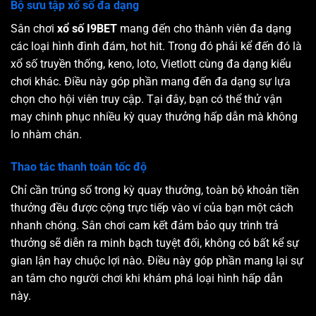
Bộ sưu tập xổ số đa dạng
Sân chơi
xổ số I9BET
mang đến cho thành viên đa dạng
các loại hình đình đám, hot hit. Trong đó phải kể đến đó là
xổ số truyền thống, keno, loto, Vietlott cùng đa dạng kiểu
chơi khác. Điều này góp phần mang đến đa dạng sự lựa
chọn cho hội viên truy cập. Tại đây, bạn có thể thử vận
may chinh phục nhiều kỳ quay thưởng hấp dẫn mà không
lo nhàm chán.
Thao tác thanh toán tốc độ
Chỉ cần trúng số trong kỳ quay thưởng, toàn bộ khoản tiền
thưởng đều được cộng trực tiếp vào ví của bạn một cách
nhanh chóng. Sân chơi cam kết đảm bảo quy trình trả
thưởng sẽ diễn ra minh bạch tuyệt đối, không có bất kể sự
gian lận hay chuộc lợi nào. Điều này góp phần mang lại sự
an tâm cho người chơi khi khám phá loại hình hấp dẫn
này.