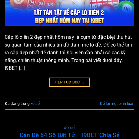
Cặp lô xiên 2 đẹp nhất hôm nay là cụm từ đặc biệt thu hút
sự quan tâm của nhiều tín đồ đam mê lô đề. Để có thể tìm
ra cặp đẹp nhất để đánh thì hội viên cần phải có các kỹ
năng, chiến thuật thông minh. Trong bài viết dưới đây,
I9BET […]
TIẾP TỤC ĐỌC
→
Đã đăng trong
xổ số
Để lại một bình luận
XỔ SỐ
Dàn Đề 64 Số Bất Tử – I9BET Chia Sẻ