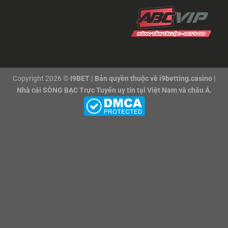
Copyright 2026 ©
I9BET | Bản quyền thuộc về i9betting.casino |
Nhà cái SÒNG BẠC Trực Tuyến uy tín tại Việt Nam và châu Á.