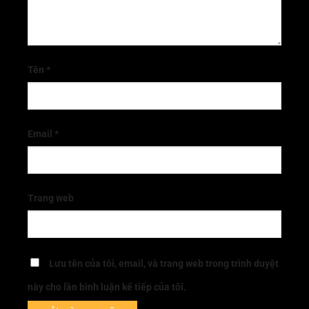
Tên
*
Email
*
Trang web
Lưu tên của tôi, email, và trang web trong trình duyệt
này cho lần bình luận kế tiếp của tôi.