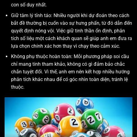
con số duy nhất.
Giữ tâm lý tỉnh táo: Nhiều người khi dự đoán theo cách
bắt đề thường bị cuốn vào sự hưng phấn, từ đó dẫn đến
quyết định nóng vội. Việc giữ tinh thần ổn định, phân
tích số liệu một cách khách quan sẽ giúp anh em đưa ra
lựa chọn chính xác hơn thay vì chạy theo cảm xúc.
Không phụ thuộc hoàn toàn: Mỗi phương pháp soi cầu
chỉ mang tính tham khảo, không có gì đảm bảo chắc
chắn tuyệt đối. Vì thế, anh em nên kết hợp nhiều hướng
phân tích khác nhau để có góc nhìn toàn diện, tránh lệ
thuộc.