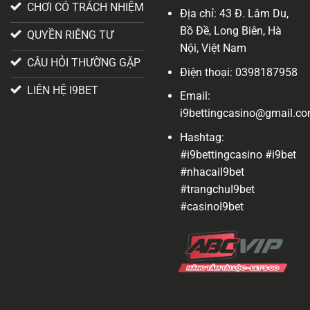
CHƠI CÓ TRÁCH NHIỆM
Địa chỉ: 43 Đ. Lâm Du,
Bồ Đề, Long Biên, Hà
QUYỀN RIÊNG TƯ
Nội, Việt Nam
CÂU HỎI THƯỜNG GẶP
Điện thoại: 0398187958
LIÊN HỆ I9BET
Email:
i9bettingcasino@gmail.c
Hashtag:
#i9bettingcasino #i9bet
#nhacaiI9bet
#trangchuI9bet
#casinoI9bet