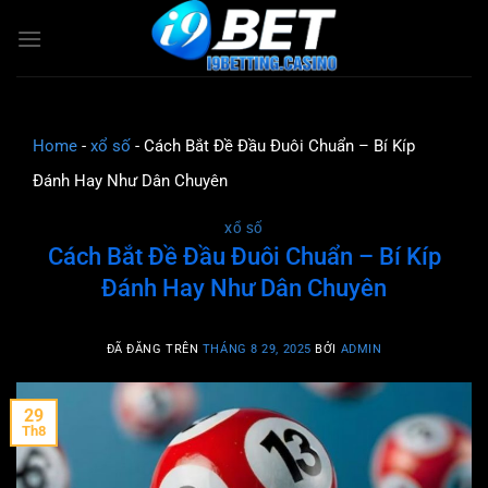
Chuyển
đến
nội
dung
Home
-
xổ số
-
Cách Bắt Đề Đầu Đuôi Chuẩn – Bí Kíp
Đánh Hay Như Dân Chuyên
XỔ SỐ
Cách Bắt Đề Đầu Đuôi Chuẩn – Bí Kíp
Đánh Hay Như Dân Chuyên
ĐÃ ĐĂNG TRÊN
THÁNG 8 29, 2025
BỞI
ADMIN
29
Th8