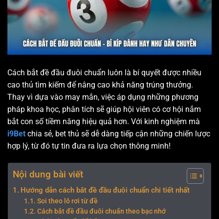
Cách bắt đề đầu đuôi chuẩn luôn là bí quyết được nhiều
cao thủ tìm kiếm để nâng cao khả năng trúng thưởng.
Thay vì dựa vào may mắn, việc áp dụng những phương
pháp khoa học, phân tích sẽ giúp hội viên có cơ hội nắm
bắt con số tiềm năng hiệu quả hơn. Với kinh nghiệm mà
i9Bet
chia sẻ, bet thủ sẽ dễ dàng tiếp cận những chiến lược
hợp lý, từ đó tự tin đưa ra lựa chọn thông minh!
Nội dung bài viết
Hướng dẫn cách bắt đề đầu đuôi chuẩn chi tiết nhất
Soi theo lô rơi từ đề
Cách bắt đề đầu đuôi chuẩn theo bạc nhớ