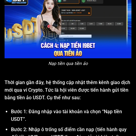
Nạp tiền qua tiền ảo
Thời gian gần đây, hệ thống cập nhật thêm kênh giao dịch
mới qua ví Crypto. Tức là hội viên được tiến hành gửi tiền
bằng tiền ảo USDT. Cụ thể như sau:
Bước 1: Đăng nhập vào tài khoản và chọn “Nạp tiền
USDT”.
Bước 2: Nhập ô trống số điểm cần nạp (tiến hành quy