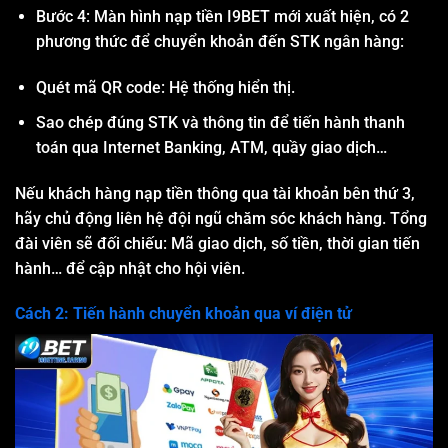
Bước 4: Màn hình nạp tiền I9BET mới xuất hiện, có 2
phương thức để chuyển khoản đến STK ngân hàng:
Quét mã QR code: Hệ thống hiển thị.
Sao chép đúng STK và thông tin để tiến hành thanh
toán qua Internet Banking, ATM, quầy giao dịch…
Nếu khách hàng nạp tiền thông qua tài khoản bên thứ 3,
hãy chủ động liên hệ đội ngũ chăm sóc khách hàng. Tổng
đài viên sẽ đối chiếu: Mã giao dịch, số tiền, thời gian tiến
hành… để cập nhật cho hội viên.
Cách 2: Tiến hành chuyển khoản qua ví điện tử