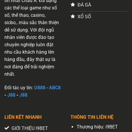
tín nhất Châu Á. Đa dạng
ĐÁ GÀ
các thể loại game như xổ
số, thể thao, casino,
XỔ SỐ
sicbo,..màu sắc thân thiện
dễ sử dụng. Với đội ngũ
nhân viên được đào tạo
chuyên nghiệp luôn đặt
nhu cầu khách hàng lên
hàng đầu, đây thật sự là
nơi đáng để trải nghiệm
nhất.
Đối tác uy tín:
U888
-
ABC8
-
J88
-
J88
LIÊN KẾT NHANH
THÔNG TIN LIÊN HỆ
Thương hiệu: i9BET
GIỚI THIỆU I9BET