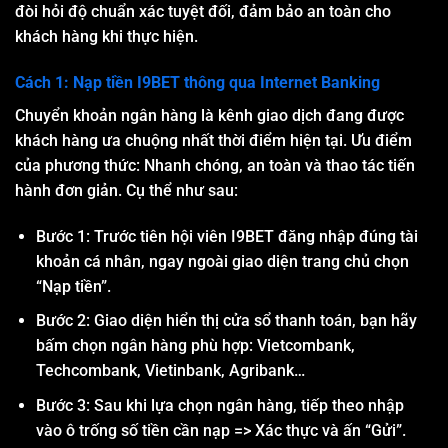
đòi hỏi độ chuẩn xác tuyệt đối, đảm bảo an toàn cho
khách hàng khi thực hiện.
Cách 1: Nạp tiền I9BET thông qua Internet Banking
Chuyển khoản ngân hàng là kênh giao dịch đang được
khách hàng ưa chuộng nhất thời điểm hiện tại. Ưu điểm
của phương thức: Nhanh chóng, an toàn và thao tác tiến
hành đơn giản. Cụ thể như sau:
Bước 1: Trước tiên hội viên I9BET đăng nhập đúng tài
khoản cá nhân, ngay ngoài giao diện trang chủ chọn
“Nạp tiền”.
Bước 2: Giao diện hiển thị cửa sổ thanh toán, bạn hãy
bấm chọn ngân hàng phù hợp: Vietcombank,
Techcombank, Vietinbank, Agribank…
Bước 3: Sau khi lựa chọn ngân hàng, tiếp theo nhập
vào ô trống số tiền cần nạp => Xác thực và ấn “Gửi”.