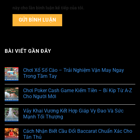
này cho lần bình luận kế tiếp của tôi.
BÀI VIẾT GẦN ĐÂY
Chơi Xổ Số Cào – Trải Nghiệm Vận May Ngay
Trong Tầm Tay
Chơi Poker Cash Game Kiếm Tiền – Bí Kíp Từ A-Z
Cho Người Mới
Vảy Khai Vương Kết Hợp Giáp Vy Đao Và Sức
Mạnh Tối Thượng
Cách Nhận Biết Cầu Đổi Baccarat Chuẩn Xác Cho
Tân Thủ