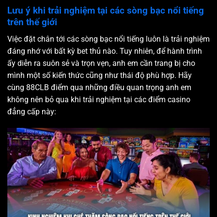
Lưu ý khi trải nghiệm tại các sòng bạc nổi tiếng
trên thế giới
Việc đặt chân tới các sòng bạc nổi tiếng luôn là trải nghiệm
đáng nhớ với bất kỳ bet thủ nào. Tuy nhiên, để hành trình
ấy diễn ra suôn sẻ và trọn vẹn, anh em cần trang bị cho
mình một số kiến thức cũng như thái độ phù hợp. Hãy
cùng 88CLB điểm qua những điều quan trọng anh em
không nên bỏ qua khi trải nghiệm tại các điểm casino
đẳng cấp này: