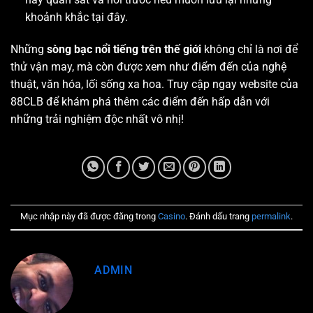
khoảnh khắc tại đây.
Những
sòng bạc nổi tiếng trên thế giới
không chỉ là nơi để
thử vận may, mà còn được xem như điểm đến của nghệ
thuật, văn hóa, lối sống xa hoa. Truy cập ngay website của
88CLB để khám phá thêm các điểm đến hấp dẫn với
những trải nghiệm độc nhất vô nhị!
Mục nhập này đã được đăng trong
Casino
. Đánh dấu trang
permalink
.
ADMIN