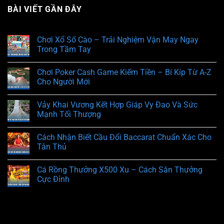
BÀI VIẾT GẦN ĐÂY
Chơi Xổ Số Cào – Trải Nghiệm Vận May Ngay
Trong Tầm Tay
Chơi Poker Cash Game Kiếm Tiền – Bí Kíp Từ A-Z
Cho Người Mới
Vảy Khai Vương Kết Hợp Giáp Vy Đao Và Sức
Mạnh Tối Thượng
Cách Nhận Biết Cầu Đổi Baccarat Chuẩn Xác Cho
Tân Thủ
Cá Rồng Thưởng X500 Xu – Cách Săn Thưởng
Cực Đỉnh