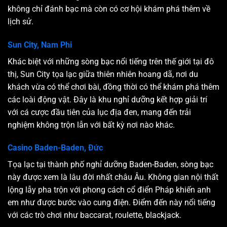
không chỉ đánh bạc mà còn có cơ hội khám phá thêm về
lịch sử.
Sun City, Nam Phi
Khác biệt với những sòng bạc nổi tiếng trên thế giới tại đô
thị, Sun City tọa lạc giữa thiên nhiên hoang dã, nơi du
khách vừa có thể chơi bài, đồng thời có thể khám phá thêm
các loài động vật. Đây là khu nghỉ dưỡng kết hợp giải trí
với cá cược đầu tiên của lục địa đen, mang đến trải
nghiệm không trộn lẫn với bất kỳ nơi nào khác.
Casino Baden-Baden, Đức
Tọa lạc tại thành phố nghỉ dưỡng Baden-Baden, sòng bạc
này được xem là lâu đời nhất châu Âu. Không gian nội thất
lộng lẫy pha trộn với phong cách cổ điển Pháp khiến anh
em như được bước vào cung điện. Điểm đến này nổi tiếng
với các trò chơi như baccarat, roulette, blackjack.