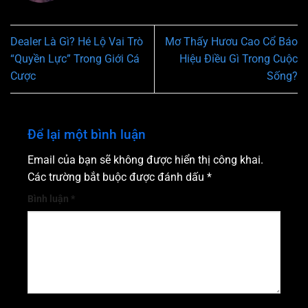
Dealer Là Gì? Hé Lộ Vai Trò
Mơ Thấy Hươu Cao Cổ Báo
“Quyền Lực” Trong Giới Cá
Hiệu Điều Gì Trong Cuộc
Cược
Sống?
Để lại một bình luận
Email của bạn sẽ không được hiển thị công khai.
Các trường bắt buộc được đánh dấu
*
Bình luận
*