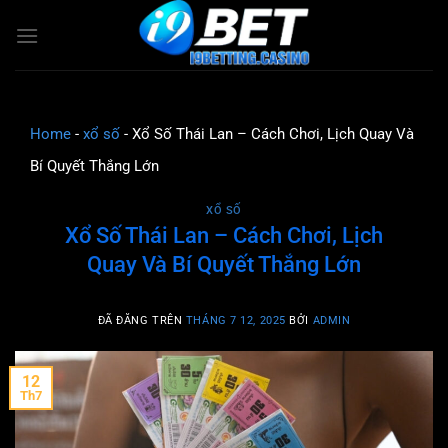
Chuyển
đến
nội
dung
Home
-
xổ số
-
Xổ Số Thái Lan – Cách Chơi, Lịch Quay Và
Bí Quyết Thắng Lớn
XỔ SỐ
Xổ Số Thái Lan – Cách Chơi, Lịch
Quay Và Bí Quyết Thắng Lớn
ĐÃ ĐĂNG TRÊN
THÁNG 7 12, 2025
BỞI
ADMIN
12
Th7