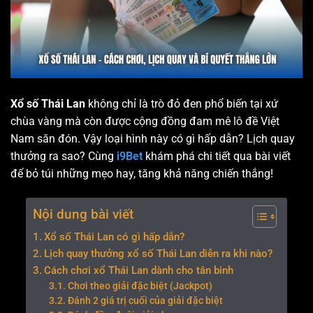
Xổ số Thái Lan
không chỉ là trò đỏ đen phổ biến tại xứ
chùa vàng mà còn được cộng đồng đam mê lô đề Việt
Nam săn đón. Vậy loại hình này có gì hấp dẫn? Lịch quay
thưởng ra sao? Cùng
i9Bet
khám phá chi tiết qua bài viết
để bỏ túi những mẹo hay, tăng khả năng chiến thắng!
Nội dung bài viết
Xổ số Thái Lan có gì hấp dẫn?
Lịch quay thưởng xổ số Thái Lan diễn ra khi nào?
Cách chơi xổ Thái Lan dành cho tân binh
Chơi theo giải đặc biệt (Jackpot)
Đánh 2 giá trị cuối của giải đặc biệt