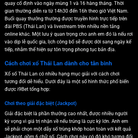
quay cố định vào ngày mùng 1 và 16 hàng tháng. Thời
gian thường diễn ra từ 14h30 đến 16h theo giờ Việt Nam.
Buổi quay thưởng thường được truyền hình trực tiếp trên
đài PBS (Thái Lan) và livestream trên nhiều nền tảng
online khác. Một lưu ý quan trọng cho anh em đó là nếu rơi
vào dịp lễ quốc gia, lịch công bố sẽ được dời sang ngày kế
tiếp, nhằm thể hiện sự tôn trọng phong tục bản địa.
Cách chơi xổ Thái Lan dành cho tân binh
Xổ số Thái Lan có nhiều hạng mục giải với cách chơi
tương đối dễ hiểu. Dưới đây là một số hình thức phổ biến
được i9Bet tổng hợp:
Chơi theo giải đặc biệt (Jackpot)
Giải đặc biệt là phần thưởng cao nhất, được nhiều người
kỳ vọng vì giá trị nhận về nếu trúng là cực kỳ lớn. Anh em
sẽ phải chọn một dãy số trùng khớp hoàn toàn với kết quả
Jackpot, gồm 6 chữ số. Cách chơi này có độ khó tương đối