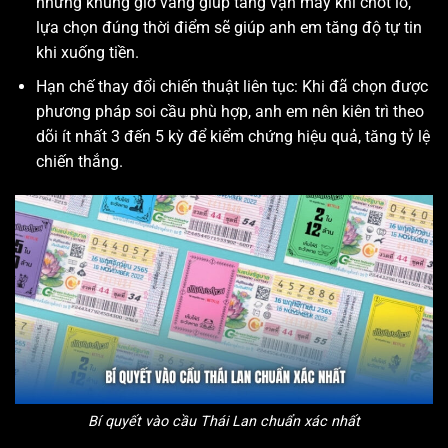
những khung giờ vàng giúp tăng vận may khi chốt lô,
lựa chọn đúng thời điểm sẽ giúp anh em tăng độ tự tin
khi xuống tiền.
Hạn chế thay đổi chiến thuật liên tục: Khi đã chọn được
phương pháp soi cầu phù hợp, anh em nên kiên trì theo
dõi ít nhất 3 đến 5 kỳ để kiểm chứng hiệu quả, tăng tỷ lệ
chiến thắng.
Bí quyết vào cầu Thái Lan chuẩn xác nhất